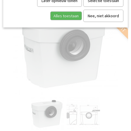
Later opnieuw tonen
Selectie toestaan
UITVERKOCHT
Alles toestaan
Nee, niet akkoord