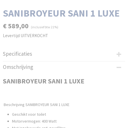
SANIBROYEUR SANI 1 LUXE
€ 589,00
(inclusief btw 21%)
Levertijd UITVERKOCHT
Specificaties
Productcode leverancier
Omschrijving
SANI1
Bruto gewicht
SANIBROYEUR SANI 1 LUXE
7,00 Kg
Beschrijving SANIBROYEUR SANI 1 LUXE
Geschikt voor toilet
Motorvermogen: 400 Watt