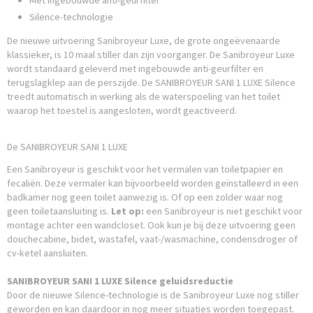
Met ingebouwde anti-geurfilter
Silence-technologie
De nieuwe uitvoering Sanibroyeur Luxe, de grote ongeëvenaarde
klassieker, is 10 maal stiller dan zijn voorganger. De Sanibroyeur Luxe
wordt standaard geleverd met ingebouwde anti-geurfilter en
terugslagklep aan de perszijde. De SANIBROYEUR SANI 1 LUXE Silence
treedt automatisch in werking als de waterspoeling van het toilet
waarop het toestel is aangesloten, wordt geactiveerd.
De SANIBROYEUR SANI 1 LUXE
Een Sanibroyeur is geschikt voor het vermalen van toiletpapier en
fecaliën. Deze vermaler kan bijvoorbeeld worden geïnstalleerd in een
badkamer nog geen toilet aanwezig is. Of op een zolder waar nog
geen toiletaansluiting is.
Let op:
een Sanibroyeur is niet geschikt voor
montage achter een wandcloset. Ook kun je bij deze uitvoering geen
douchecabine, bidet, wastafel, vaat-/wasmachine, condensdroger of
cv-ketel aansluiten.
SANIBROYEUR SANI 1 LUXE Silence geluidsreductie
Door de nieuwe Silence-technologie is de Sanibroyeur Luxe nog stiller
geworden en kan daardoor in nog meer situaties worden toegepast.