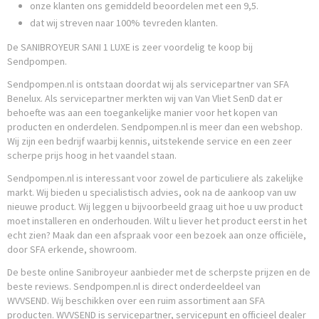
onze klanten ons gemiddeld beoordelen met een 9,5.
dat wij streven naar 100% tevreden klanten.
De SANIBROYEUR SANI 1 LUXE is zeer voordelig te koop bij
Sendpompen.
Sendpompen.nl is ontstaan doordat wij als servicepartner van SFA
Benelux. Als servicepartner merkten wij van Van Vliet SenD dat er
behoefte was aan een toegankelijke manier voor het kopen van
producten en onderdelen. Sendpompen.nl is meer dan een webshop.
Wij zijn een bedrijf waarbij kennis, uitstekende service en een zeer
scherpe prijs hoog in het vaandel staan.
Sendpompen.nl is interessant voor zowel de particuliere als zakelijke
markt. Wij bieden u specialistisch advies, ook na de aankoop van uw
nieuwe product. Wij leggen u bijvoorbeeld graag uit hoe u uw product
moet installeren en onderhouden. Wilt u liever het product eerst in het
echt zien? Maak dan een afspraak voor een bezoek aan onze officiële,
door SFA erkende, showroom.
De beste online Sanibroyeur aanbieder met de scherpste prijzen en de
beste reviews. Sendpompen.nl is direct onderdeeldeel van
WVVSEND. Wij beschikken over een ruim assortiment aan SFA
producten. WVVSEND is servicepartner, servicepunt en officieel dealer