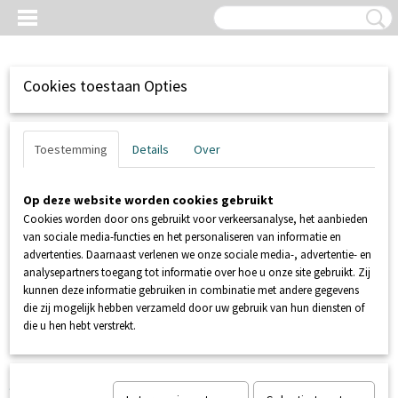
Cookies toestaan Opties
Toestemming
Details
Over
Op deze website worden cookies gebruikt
Cookies worden door ons gebruikt voor verkeersanalyse, het aanbieden
van sociale media-functies en het personaliseren van informatie en
advertenties. Daarnaast verlenen we onze sociale media-, advertentie- en
analysepartners toegang tot informatie over hoe u onze site gebruikt. Zij
kunnen deze informatie gebruiken in combinatie met andere gegevens
Inloggen
Registreren
UW WINKELWAGEN
die zij mogelijk hebben verzameld door uw gebruik van hun diensten of
Geen producten
(0)
die u hen hebt verstrekt.
Home
>
SANIBROYEUR
>
SFA SANIBROYEUR
>
SANIBROYEUR
SANI 1 LUXE