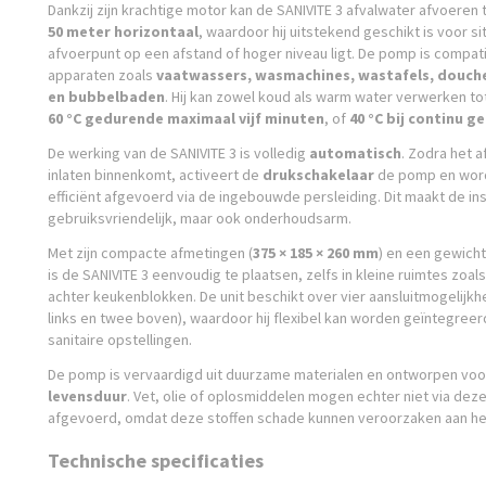
Dankzij zijn krachtige motor kan de SANIVITE 3 afvalwater afvoeren 
50 meter horizontaal
, waardoor hij uitstekend geschikt is voor si
afvoerpunt op een afstand of hoger niveau ligt. De pomp is compa
apparaten zoals
vaatwassers, wasmachines, wastafels, douche
en bubbelbaden
. Hij kan zowel koud als warm water verwerken t
60 °C gedurende maximaal vijf minuten
, of
40 °C bij continu g
De werking van de SANIVITE 3 is volledig
automatisch
. Zodra het a
inlaten binnenkomt, activeert de
drukschakelaar
de pomp en word
efficiënt afgevoerd via de ingebouwde persleiding. Dit maakt de inst
gebruiksvriendelijk, maar ook onderhoudsarm.
Met zijn compacte afmetingen (
375 × 185 × 260 mm
) en een gewicht
is de SANIVITE 3 eenvoudig te plaatsen, zelfs in kleine ruimtes zoal
achter keukenblokken. De unit beschikt over vier aansluitmogelijkh
links en twee boven), waardoor hij flexibel kan worden geïntegreerd
sanitaire opstellingen.
De pomp is vervaardigd uit duurzame materialen en ontworpen vo
levensduur
. Vet, olie of oplosmiddelen mogen echter niet via d
afgevoerd, omdat deze stoffen schade kunnen veroorzaken aan he
Technische specificaties