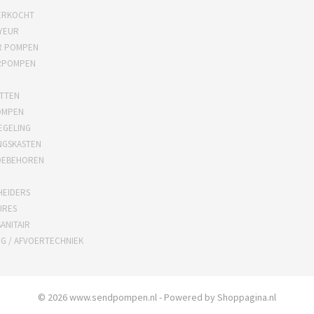
ERKOCHT
YEUR
R POMPEN
RPOMPEN
TTEN
OMPEN
EGELING
NGSKASTEN
OEBEHOREN
HEIDERS
IRES
ANITAIR
NG / AFVOERTECHNIEK
© 2026 www.sendpompen.nl - Powered by Shoppagina.nl