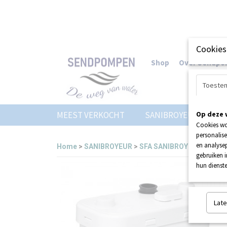
Cookies
Shop
Over Sendp
Toeste
MEEST VERKOCHT
SANIBROYEUR
Op deze 
Z
Cookies wo
personalise
en analysep
Home
>
SANIBROYEUR
>
SFA SANIBROYEUR
>
SANI
gebruiken 
hun dienste
Late