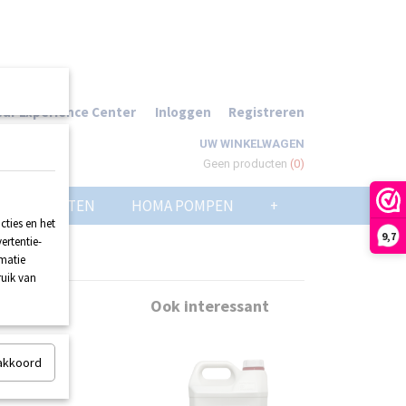
ur Experience Center
Inloggen
Registreren
UW WINKELWAGEN
Geen producten
(0)
POMPPUTTEN
HOMA POMPEN
+
ties en het
9,7
ertentie-
rmatie
ruik van
Ook interessant
 akkoord