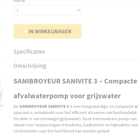
Aantal
IN WINKELWAGEN
Specificaties
Productcode leverancier
VITE3
Omschrijving
Netto gewicht
7,00 Kg
Bruto gewicht
8,00 Kg
SANIBROYEUR SANIVITE 3 – Compacte 
Afmetingen (l,b,h)
37,50 x 18,50 x 26 cm
afvalwaterpomp voor grijswater
De
SANIBROYEUR SANIVITE 3
is een hoogwaardige en compacte
a
speciaal is ontwikkeld voor het efficiënt afvoeren van huishoudelijk
fecaliën is verontreinigd (grijswater). Deze betrouwbare pomp van
ideaal voor toepassingen in keukens, badkamers en bijkeukens waa
rechtstreeks naar het hoofdriool kan worden geleid.