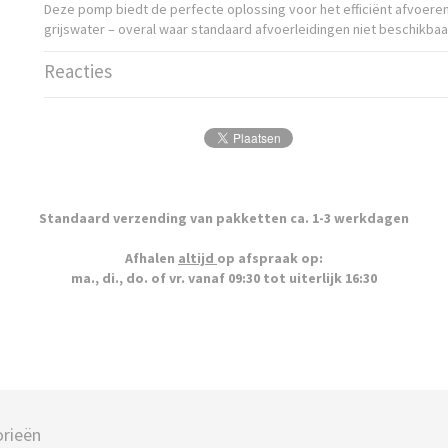
Deze pomp biedt de perfecte oplossing voor het efficiënt afvoeren
grijswater – overal waar standaard afvoerleidingen niet beschikbaar
Reacties
Standaard verzending van pakketten ca. 1-3 werkdagen
Afhalen
altijd
op afspraak op:
ma., di., do. of vr. vanaf 09:30 tot uiterlijk 16:30
rieën