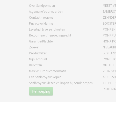
Over Sendpompen
MEEST V
Algemene Voorwaarden
SANIBRO
Contact - reviews
ZEHNDE
Privacyverklaring
BOOSTE
Levertijd & verzendkosten
POMPEN
Retourneren/herroepingsrecht
POMPPU
Garantie/Klachten
HOMA P
Zoeken
NIVEAUR
Productfilter
BESTURI
Mijn account
POMP T
Berichten
OUTLET
Merk en Productinformatie
VETAFSC
Een Sanibroyeur kopen
ACCESSO
Sanibroyeur kiezen en kopen bij Sendpompen
CLOSET S
RIOLERI
Herroeping