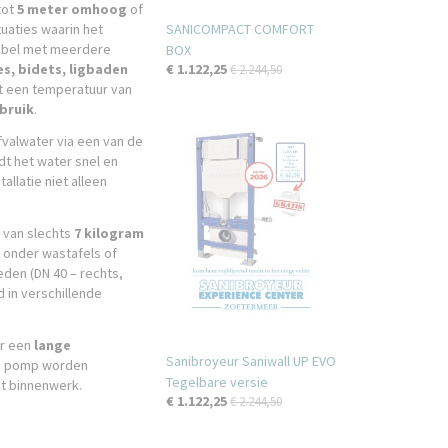
tot
5 meter omhoog
of
tuaties waarin het
SANICOMPACT COMFORT
tibel met meerdere
BOX
s, bidets, ligbaden
€ 1.122,25
€ 2.244,50
ot een temperatuur van
ebruik
.
fvalwater via een van de
t het water snel en
allatie niet alleen
 van slechts
7 kilogram
s onder wastafels of
eden (DN 40 – rechts,
 in verschillende
or een
lange
Sanibroyeur Saniwall UP EVO
eze pomp worden
Tegelbare versie
t binnenwerk.
€ 1.122,25
€ 2.244,50