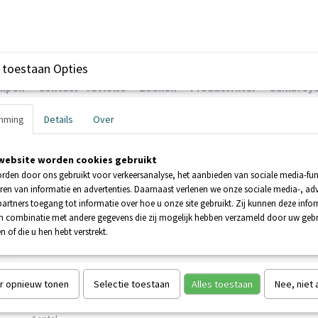
 toestaan Opties
ompen
Contact - reviews
Zoeken
Productfilter
Sanibroye
mming
Details
Over
website worden cookies gebruikt
EHNDER POMPEN
BOOSTERPOMPEN
POMPEN
rden door ons gebruikt voor verkeersanalyse, het aanbieden van sociale media-func
ren van informatie en advertenties. Daarnaast verlenen we onze sociale media-, adv
artners toegang tot informatie over hoe u onze site gebruikt. Zij kunnen deze info
BROYEUR SANIVITE 3
in combinatie met andere gegevens die zij mogelijk hebben verzameld door uw geb
n of die u hen hebt verstrekt.
SANIBROYEUR SANIVITE 3
€ 521,00
€ 1038,00
(inclusief btw 21%)
r opnieuw tonen
Selectie toestaan
Alles toestaan
Nee, niet
Levertijd verwacht eind april 2026