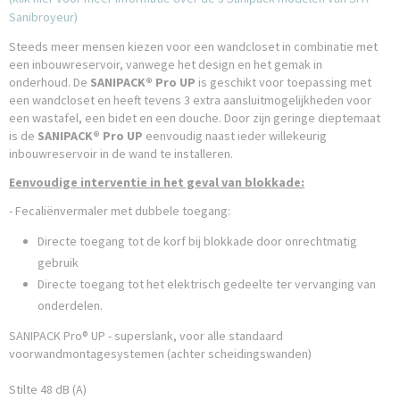
Sanibroyeur)
Steeds meer mensen kiezen voor een wandcloset in combinatie met
een inbouwreservoir, vanwege het design en het gemak in
onderhoud. De
SANIPACK® Pro UP
is geschikt voor toepassing met
een wandcloset en heeft tevens 3 extra aansluitmogelijkheden voor
een wastafel, een bidet en een douche. Door zijn geringe dieptemaat
is de
SANIPACK® Pro UP
eenvoudig naast ieder willekeurig
inbouwreservoir in de wand te installeren.
Eenvoudige interventie in het geval van blokkade:
- Fecaliënvermaler met dubbele toegang:
Directe toegang tot de korf bij blokkade door onrechtmatig
gebruik
Directe toegang tot het elektrisch gedeelte ter vervanging van
onderdelen.
SANIPACK Pro® UP - superslank, voor alle standaard
voorwandmontagesystemen (achter scheidingswanden)
Stilte 48 dB (A)