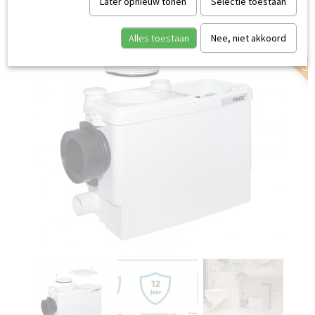
SERVICE AAN HUIS
Later opnieuw tonen
Selectie toestaan
Alles toestaan
Nee, niet akkoord