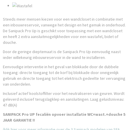
Steeds meer mensen kiezen voor een wandcloset in combinatie met
een inbouwreservoir, vanwege het design en het gemak in onderhoud.
De Sanipack Pro Up is geschikt voor toepassing met een wandcloset
en heeft 2 extra aansluitmogelijkheden voor een wastafel, bidet of
douche.
Door de geringe dieptemaat is de Sanipack Pro Up eenvoudig naast
ieder willekeurig inbouwreservoir in de wand te installeren.
Eenvoudige interventie in het geval van blokkade door de dubbele
toegang: directe toegang tot de korf bij blokkade door oneigenlijk
gebruik en directe toegang tot het elektrisch gedeelte ter vervanging
van onderdelen.
Inclusief actief koolstoffilter voor het neutraliseren van geuren. Wordt
geleverd inclusief terugslagklep en aansluitingen. Laag geluidsniveau:
47 dB(A)
SANIPACK Pro UP fecaliën opvoer installatie WC+wast.+douche 5
JAAR GARANTIE !!
(klik hier voor meer informatie over de 3 Sanipack modelen van SFA