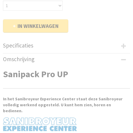
IN WINKELWAGEN
Specificaties
EAN code
Omschrijving
3308815 07407
Productcode leverancier
Sanipack Pro UP
005050
Bruto gewicht
15,00 Kg
In het Sanibroyeur Experience Center staat deze Sanibroyeur
volledig werkend opgesteld. U kunt hem zien, horen en
bedienen.