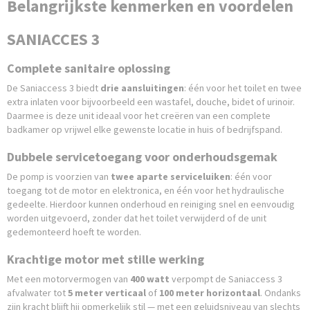
Belangrijkste kenmerken en voordelen
SANIACCES 3
Complete sanitaire oplossing
De Saniaccess 3 biedt
drie aansluitingen
: één voor het toilet en twee
extra inlaten voor bijvoorbeeld een wastafel, douche, bidet of urinoir.
Daarmee is deze unit ideaal voor het creëren van een complete
badkamer op vrijwel elke gewenste locatie in huis of bedrijfspand.
Dubbele servicetoegang voor onderhoudsgemak
De pomp is voorzien van
twee aparte serviceluiken
: één voor
toegang tot de motor en elektronica, en één voor het hydraulische
gedeelte. Hierdoor kunnen onderhoud en reiniging snel en eenvoudig
worden uitgevoerd, zonder dat het toilet verwijderd of de unit
gedemonteerd hoeft te worden.
Krachtige motor met stille werking
Met een motorvermogen van
400 watt
verpompt de Saniaccess 3
afvalwater tot
5 meter verticaal
of
100 meter horizontaal
. Ondanks
zijn kracht blijft hij opmerkelijk stil — met een geluidsniveau van slechts