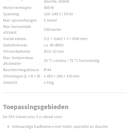
douche, bidet)
Motorvermogen
400 W
Spanning
220–240 V / 50 Hz
Max. opvoerhoogte
5 meter
Max. horizontale
100 meter
afstand
Aantal inlaten
3 (1 × toilet + 2 × Ø40 mm)
Geluidsniveau
ca. 46 dB(A)
Afvoerdiameter
Ø22–32 mm
Max. temperatuur
35 °C continu / 75 °C kortstondig
afvalwater
Beschermingsklasse
IP44
Afmetingen (L × B × H)
± 450 × 260 × 330 mm
Gewicht
± 6 kg
Toepassingsgebieden
De SFA Saniaccess 3 is ideaal voor:
Volwaardige badkamers met toilet, wastafel en douche.