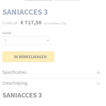
SANIACCES 3
€ 717,50
€ 1435,00
(inclusief btw 21%)
Aantal
IN WINKELWAGEN
Specificaties
EAN code
Omschrijving
3308815013183
Bruto gewicht
SANIACCES 3
15,00 Kg