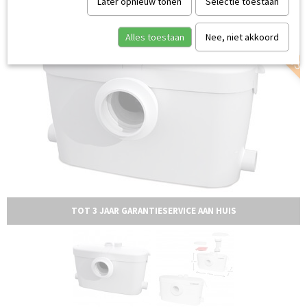
SERVICE AAN HUIS
Later opnieuw tonen
Selectie toestaan
Alles toestaan
Nee, niet akkoord
TOT 3 JAAR GARANTIESERVICE AAN HUIS