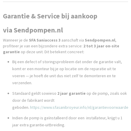
Garantie & Service bij aankoop
via
Sendpompen.nl
Wanneer je de
SFA Saniaccess 3
aanschaft via
Sendpompen.nl
,
profiteer je van een bijzondere extra service:
2 tot 3 jaar on-site
garantie
op deze unit. Dit betekent concreet:
Bij een defect of storingsprobleem dat onder de garantie valt,
komt er een monteur bij je op locatie om de reparatie uit te
voeren — je hoeft de unit dus niet zelf te demonteren en te
verzenden.
Standaard geldt sowieso
2 jaar garantie
op de pomp, zoals ook
door de fabrikant wordt
geboden.
https://www.sfasanibroyeur.info/nl/garantievoorwaarden
Indien de pomp is geïnstalleerd door een installateur, krijgt u 1
jaar extra garantie-uitbreiding.