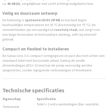
ca.
46 dB(A)
, vergelijkbaar met zacht achtergrondgeluid in huis.
Veilig en duurzaam ontwerp
De behuizing is
spatwaterdicht (IP44)
en bestand tegen
huishoudelijke temperaturen tot 35 °C (kortstondig tot 75 °C). De
vermalerbladen zijn vervaardigd uit
roestvrij staal
, wat zorgt voor
een lange levensduur en betrouwbare werking, zelfs bij intensief
gebruik.
Compact en flexibel te installeren
De Saniaccess 3 is compact vormgegeven en past discreet achter een
standaard toilet met horizontale uitlaat. Dankzij de smalle
afvoerleidingen (Ø22–32 mm) kan de pomp eenvoudig worden
aangesloten, zonder ingrijpende verbouwingen of breekwerk.
Technische specificaties
Eigenschap
Specificatie
Toilet + 2 extra aansluitingen (bijv. wastafel,
Toepassing