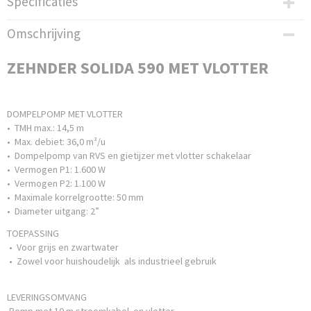
Specificaties
Productcode leverancier
Omschrijving
24155
Bruto gewicht
ZEHNDER SOLIDA 590 MET VLOTTER
19,50 Kg
DOMPELPOMP MET VLOTTER
• TMH max.: 14,5 m
• Max. debiet: 36,0 m³/u
• Dompelpomp van RVS en gietijzer met vlotter schakelaar
• Vermogen P1: 1.600 W
• Vermogen P2: 1.100 W
• Maximale korrelgrootte: 50 mm
• Diameter uitgang: 2”
TOEPASSING
• Voor grijs en zwartwater
• Zowel voor huishoudelijk als industrieel gebruik
LEVERINGSOMVANG