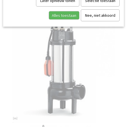
Later opnieuw tonen
Selectie toestaan
Alles toestaan
Nee, niet akkoord