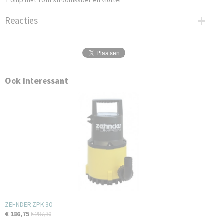
Pomp met 10 m stroomkabel en vlotter
Reacties
Ook interessant
ZEHNDER ZPK 30
€ 186,75
€ 287,30