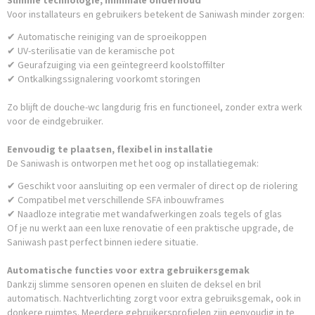
Slimme technologie, minimale onderhoud
Voor installateurs en gebruikers betekent de Saniwash minder zorgen:
✔ Automatische reiniging van de sproeikoppen
✔ UV-sterilisatie van de keramische pot
✔ Geurafzuiging via een geïntegreerd koolstoffilter
✔ Ontkalkingssignalering voorkomt storingen
Zo blijft de douche-wc langdurig fris en functioneel, zonder extra werk
voor de eindgebruiker.
Eenvoudig te plaatsen, flexibel in installatie
De Saniwash is ontworpen met het oog op installatiegemak:
✔ Geschikt voor aansluiting op een vermaler of direct op de riolering
✔ Compatibel met verschillende SFA inbouwframes
✔ Naadloze integratie met wandafwerkingen zoals tegels of glas
Of je nu werkt aan een luxe renovatie of een praktische upgrade, de
Saniwash past perfect binnen iedere situatie.
Automatische functies voor extra gebruikersgemak
Dankzij slimme sensoren openen en sluiten de deksel en bril
automatisch. Nachtverlichting zorgt voor extra gebruiksgemak, ook in
donkere ruimtes. Meerdere gebruikersprofielen zijn eenvoudig in te