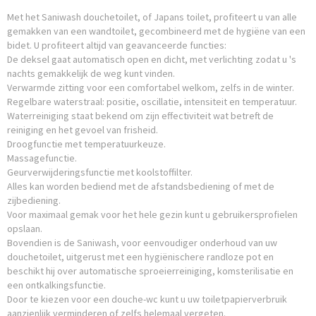
Met het Saniwash douchetoilet, of Japans toilet, profiteert u van alle
gemakken van een wandtoilet, gecombineerd met de hygiëne van een
bidet. U profiteert altijd van geavanceerde functies:
De deksel gaat automatisch open en dicht, met verlichting zodat u 's
nachts gemakkelijk de weg kunt vinden.
Verwarmde zitting voor een comfortabel welkom, zelfs in de winter.
Regelbare waterstraal: positie, oscillatie, intensiteit en temperatuur.
Waterreiniging staat bekend om zijn effectiviteit wat betreft de
reiniging en het gevoel van frisheid.
Droogfunctie met temperatuurkeuze.
Massagefunctie.
Geurverwijderingsfunctie met koolstoffilter.
Alles kan worden bediend met de afstandsbediening of met de
zijbediening.
Voor maximaal gemak voor het hele gezin kunt u gebruikersprofielen
opslaan.
Bovendien is de Saniwash, voor eenvoudiger onderhoud van uw
douchetoilet, uitgerust met een hygiënischere randloze pot en
beschikt hij over automatische sproeierreiniging, komsterilisatie en
een ontkalkingsfunctie.
Door te kiezen voor een douche-wc kunt u uw toiletpapierverbruik
aanzienlijk verminderen of zelfs helemaal vergeten.