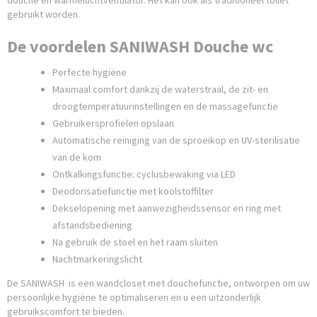
douche en warmeluchtventilator. Het kan ook als traditioneel toilet
gebruikt worden.
De voordelen SANIWASH Douche wc
Perfecte hygiëne
Maximaal comfort dankzij de waterstraal, de zit- en
droogtemperatuurinstellingen en de massagefunctie
Gebruikersprofielen opslaan
Automatische reiniging van de sproeikop en UV-sterilisatie
van de kom
Ontkalkingsfunctie: cyclusbewaking via LED
Deodorisatiefunctie met koolstoffilter
Dekselopening met aanwezigheidssensor en ring met
afstandsbediening
Na gebruik de stoel en het raam sluiten
Nachtmarkeringslicht
De SANIWASH is een wandcloset met douchefunctie, ontworpen om uw
persoonlijke hygiëne te optimaliseren en u een uitzonderlijk
gebruikscomfort te bieden.