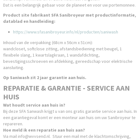
Dat is een belangrijk gebaar voor de planeet en voor uw portemonnee.
Product site fabrikant SFA Sanibroyeur met productinformatie,
datablad en handleiding:
https://www.sfasanibroyeur.info/nl/producten/saniwash
Inhoud van de verpakking (68cm x 56cm x 51cm):
wandcloset, softclose zitting, afstandsbediening met beugel, 1
flexibele slang, 1 kwartslagkraan, 1 wandafdichting,
bevestigingsschroeven en afdekking, gereedschap voor elektrische
aansluiting.
Op Saniwash zit 2 jaar garantie aan huis.
REPARATIE & GARANTIE - SERVICE AAN
HUIS
Wat houdt service aan huis in?
Bij deze SFA Sanwash krijgt u van ons gratis garantie service aan huis. In
een garantiegeval komt er een monteur aan huis om uw Sanibroyeur te
repareren.
Hoe meld ik een reparatie aan huis aan?
Via mail info@wvvsend.nl. Stuur een mail met de klachtomschrijving,