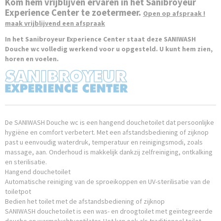
59,10 x 37,60 x 40,80 cm
Kom hem vrijblijven ervaren in het Sanibroyeur
Experience Center te zoetermeer.
Open op afspraak !
maak vrijblijvend een afspraak
In het Sanibroyeur Experience Center staat deze SANIWASH
Douche wc volledig werkend voor u opgesteld. U kunt hem zien,
horen en voelen.
De SANIWASH Douche wc is een hangend douchetoilet dat persoonlijke
hygiëne en comfort verbetert. Met een afstandsbediening of zijknop
past u eenvoudig waterdruk, temperatuur en reinigingsmodi, zoals
massage, aan. Onderhoud is makkelijk dankzij zelfreiniging, ontkalking
en sterilisatie.
Hangend douchetoilet
Automatische reiniging van de sproeikoppen en UV-sterilisatie van de
toiletpot
Bedien het toilet met de afstandsbediening of zijknop
SANIWASH douchetoilet is een was- en droogtoilet met geïntegreerde