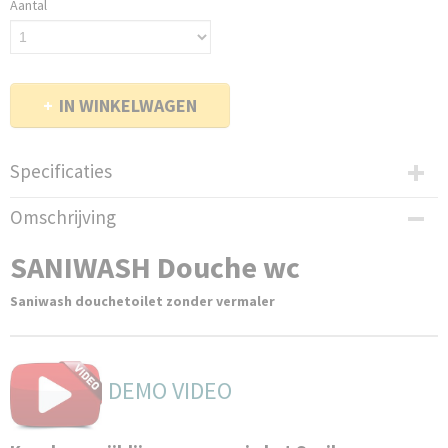
Aantal
IN WINKELWAGEN
Specificaties
Productcode
Omschrijving
3308815099514
EAN code
SANIWASH Douche wc
3308815099514
Productcode leverancier
Saniwash douchetoilet zonder vermaler
SANIWASH001
Netto gewicht
33,00 Kg
DEMO VIDEO
Bruto gewicht
38,00 Kg
Afmetingen (l,b,h)