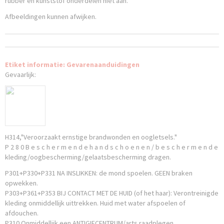
rubber en kunststof onderdelen niet aan.
Afbeeldingen kunnen afwijken.
Etiket informatie: Gevarenaanduidingen
Gevaarlijk:
H314,"Veroorzaakt ernstige brandwonden en oogletsels."
P 2 8 0 B e s c h e r m e n d e h a n d s c h o e n e n / b e s c h e r m e n d e
kleding/oogbescherming/gelaatsbescherming dragen.
P301+P330+P331 NA INSLIKKEN: de mond spoelen. GEEN braken
opwekken.
P303+P361+P353 BIJ CONTACT MET DE HUID (of het haar): Verontreinigde
kleding onmiddellijk uittrekken. Huid met water afspoelen of
afdouchen.
P310 Onmiddellijk een ANTIGIFCENTRUM/arts raadplegen.