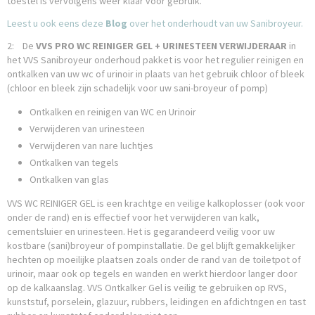
toestel is vervolgens weer klaar voor gebruik.
Leest u ook eens deze
Blog
over het onderhoudt van uw Sanibroyeur.
2: De
VVS PRO WC REINIGER GEL + URINESTEEN VERWIJDERAAR
in
het VVS Sanibroyeur onderhoud pakket is voor het regulier reinigen en
ontkalken van uw wc of urinoir in plaats van het gebruik chloor of bleek
(chloor en bleek zijn schadelijk voor uw sani-broyeur of pomp)
Ontkalken en reinigen van WC en Urinoir
Verwijderen van urinesteen
Verwijderen van nare luchtjes
Ontkalken van tegels
Ontkalken van glas
VVS WC REINIGER GEL is een krachtge en veilige kalkoplosser (ook voor
onder de rand) en is effectief voor het verwijderen van kalk,
cementsluier en urinesteen. Het is gegarandeerd veilig voor uw
kostbare (sani)broyeur of pompinstallatie. De gel blijft gemakkelijker
hechten op moeilijke plaatsen zoals onder de rand van de toiletpot of
urinoir, maar ook op tegels en wanden en werkt hierdoor langer door
op de kalkaanslag. VVS Ontkalker Gel is veilig te gebruiken op RVS,
kunststuf, porselein, glazuur, rubbers, leidingen en afdichtngen en tast