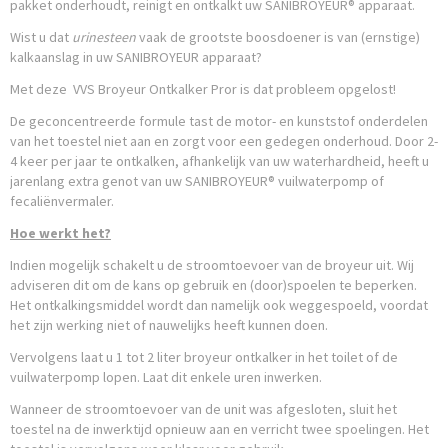
pakket onderhoudt, reinigt en ontkalkt uw SANIBROYEUR® apparaat.
Wist u dat
urinesteen
vaak de grootste boosdoener is van (ernstige)
kalkaanslag in uw SANIBROYEUR apparaat?
Met deze VVS Broyeur Ontkalker Pror is dat probleem opgelost!
De geconcentreerde formule tast de motor- en kunststof onderdelen
van het toestel niet aan en zorgt voor een gedegen onderhoud. Door 2-
4 keer per jaar te ontkalken, afhankelijk van uw waterhardheid, heeft u
jarenlang extra genot van uw SANIBROYEUR® vuilwaterpomp of
fecaliënvermaler.
Hoe werkt het?
Indien mogelijk schakelt u de stroomtoevoer van de broyeur uit. Wij
adviseren dit om de kans op gebruik en (door)spoelen te beperken.
Het ontkalkingsmiddel wordt dan namelijk ook weggespoeld, voordat
het zijn werking niet of nauwelijks heeft kunnen doen.
Vervolgens laat u 1 tot 2 liter broyeur ontkalker in het toilet of de
vuilwaterpomp lopen. Laat dit enkele uren inwerken.
Wanneer de stroomtoevoer van de unit was afgesloten, sluit het
toestel na de inwerktijd opnieuw aan en verricht twee spoelingen. Het