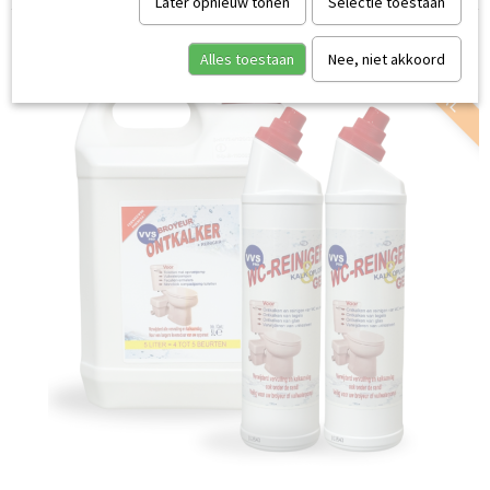
Later opnieuw tonen
Selectie toestaan
COMBIDEAL
Alles toestaan
Nee, niet akkoord