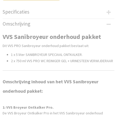
Specificaties
Netto gewicht
Omschrijving
7,50 Kg
VVS Sanibroyeur onderhoud pakket
Dit VVS PRO Sanibroyeur onderhoud pakket bestaat uit:
1 x 5 liter SANIBROYEUR SPECIAAL ONTKALKER.
2 x 750 ml VVS PRO WC REINIGER GEL + URINESTEEN VERWIJDERAAR
Omschrijving inhoud van het VVS Sanibroyeur
onderhoud pakket:
1:
VVS Broyeur Ontkalker Pro.
De VVS Broyeur Ontkalker Pro in het VVS Sanibroyeur onderhoud