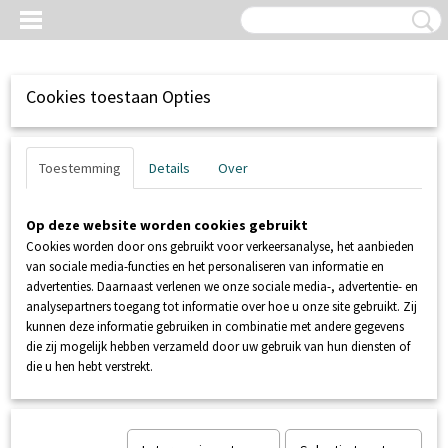
Cookies toestaan Opties
Toestemming
Details
Over
Op deze website worden cookies gebruikt
Cookies worden door ons gebruikt voor verkeersanalyse, het aanbieden
van sociale media-functies en het personaliseren van informatie en
advertenties. Daarnaast verlenen we onze sociale media-, advertentie- en
analysepartners toegang tot informatie over hoe u onze site gebruikt. Zij
kunnen deze informatie gebruiken in combinatie met andere gegevens
Inloggen
Registreren
UW WINKELWAGEN
die zij mogelijk hebben verzameld door uw gebruik van hun diensten of
Geen producten
(0)
die u hen hebt verstrekt.
Home
>
NIVEAUREGELING
>
SENSORS / SONDES
>
Elektronische
niveauregeling SFA ZEHNDER