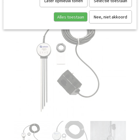
Later opnieuw tonen
Selectie toestaan
Alles toestaan
Nee, niet akkoord