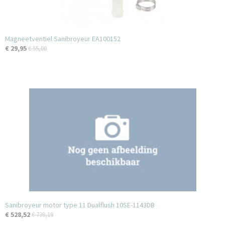
Magneetventiel Sanibroyeur EA100152
€ 29,95
€ 55,00
Sanibroyeur motor type 11 Dualflush 10SE-1143DB
€ 528,52
€ 739,19