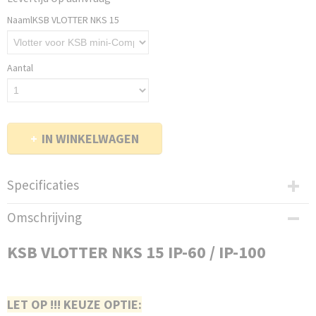
NaamlKSB VLOTTER NKS 15
Aantal
IN WINKELWAGEN
Specificaties
Productcode
Omschrijving
602-246
KSB VLOTTER NKS 15 IP-60 / IP-100
LET OP !!! KEUZE OPTIE: