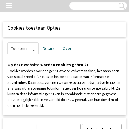
Cookies toestaan Opties
Toestemming
Details
Over
Op deze website worden cookies gebruikt
Cookies worden door ons gebruikt voor verkeersanalyse, het aanbieden
van sociale media-functies en het personaliseren van informatie en
advertenties. Daarnaast verlenen we onze sociale media-, advertentie- en
analysepartners toegang tot informatie over hoe u onze site gebruikt. Zij
kunnen deze informatie gebruiken in combinatie met andere gegevens
Inloggen
Registreren
UW WINKELWAGEN
die zij mogelijk hebben verzameld door uw gebruik van hun diensten of
Geen producten
(0)
die u hen hebt verstrekt.
Home
>
NIVEAUREGELING
>
VLOTTERS
>
KSB VLOTTER NKS 15
IP-60 / IP 100