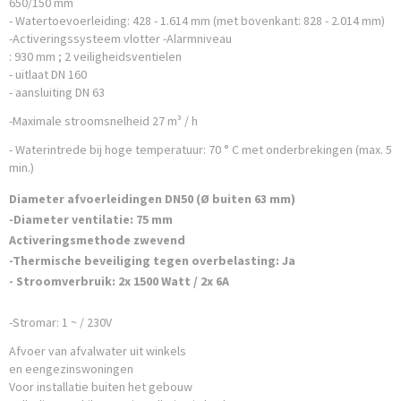
650/150 mm
- Watertoevoerleiding: 428 - 1.614 mm (met bovenkant: 828 - 2.014 mm)
-Activeringssysteem vlotter -Alarmniveau
: 930 mm ; 2 veiligheidsventielen
- uitlaat DN 160
- aansluiting DN 63
-Maximale stroomsnelheid 27 m³ / h
- Waterintrede bij hoge temperatuur: 70 ° C met onderbrekingen (max. 5
min.)
Diameter afvoerleidingen DN50 (Ø buiten 63 mm)
-Diameter ventilatie: 75 mm
Activeringsmethode zwevend
-Thermische beveiliging tegen overbelasting: Ja
- Stroomverbruik: 2x 1500 Watt / 2x 6A
-Stromar: 1 ~ / 230V
Afvoer van afvalwater uit winkels
en eengezinswoningen
Voor installatie buiten het gebouw