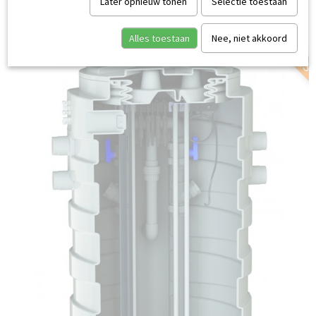
SERVICE AAN HUIS
Later opnieuw tonen
Selectie toestaan
Alles toestaan
Nee, niet akkoord