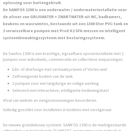
oplossing voor buitengebruik
De SANIFOS 1300 is een onderwater / onderwaterinstallatie voor
de afvoer van GRIJSWATER + ZWARTWATER uit WC, badkamers,
keukens en wasruimtes, bestaande uit een 1300 liter PVC-tank en
2 verwisselbare pompen met ProX K2 SFA-messen en intelligent
systeembewakingssysteem met besturingssysteem.
De Sanifos 1300 is een krachtige, ingraafbare opvoerinstallatie met 2
pompen voor individuele, commerciële en collectieve toepassingen.
Eén- of driefasige met vermaalsysteem of Vortex-wiel
Zelfreinigende bodem van de tank
2 pompen voor een langdurige en veilige werking
Geleverd met interactieve, intelligente bedieningskast
Afval van winkels en eengezinswoningen bevorderen.
Volledig geschikt voor installaties in bodems met vorstgevaar
De nieuwe grondinbouw systeem SANIFOS 1300 is de marktgestuurde
uitbreiding van het bekende "SANIFOS" -programma voor gebruik in