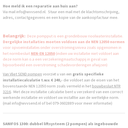
Hoe meld ik een reparatie aan huis aan?
Via mail info@wvvsend.nl. Stuur een mail met de klachtomschrijving,
adres, contactgegevens en een kopie van de aankoopfactuur mee.
Belangrijk:
Deze pompput is een grondinbouw rioolwaterinstallatie.
Dergelijke installaties moeten voldoen aan de NEN 12050 normen
voor
onder overstromingsnivea zoals opgenomen in
opvoerinstallaties
het normbesluit
NEN-EN
12050
(indien uw installatie niet voldoet aan
deze norm kan o.a een verzekeringmaatschappij in geval van
bijvoorbeeld een overstroming schadevorderingen afwijzen)
Van
Vliet
SEND pompen
voorziet u van een
gratis specifieke
die voldoet aan de eisen van het
installatiecalculatie
t.w.v. € 240,-
bovenstaande NEN 12050 norm zoals vermeld in het
bouwbesluit NTR
3216
. Met deze installatie calculatie bent u verzekerd van een correct
werkende installatie en voldoet uw installtie aan de wettelijke norm.
(mail
info@wvvsend.nl
of bel 079-3602889 voor meer informatie)
SANIFOS 1300: dubbel liftsysteem (2 pompen) als ingebouwde