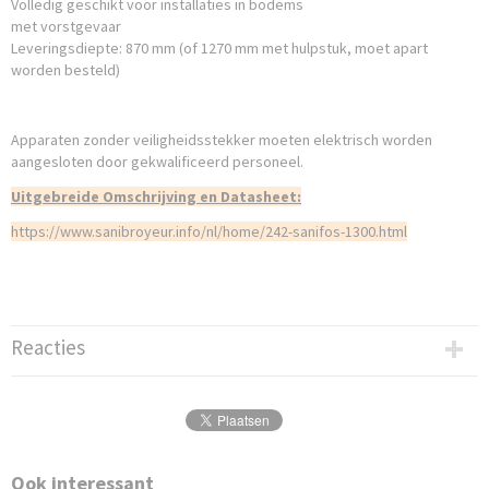
Volledig geschikt voor installaties in bodems
met vorstgevaar
Leveringsdiepte: 870 mm (of 1270 mm met hulpstuk, moet apart
worden besteld)
Apparaten zonder veiligheidsstekker moeten elektrisch worden
aangesloten
door gekwalificeerd personeel.
Uitgebreide Omschrijving en Datasheet:
https://www.sanibroyeur.info/nl/home/242-sanifos-1300.html
Reacties
Ook interessant