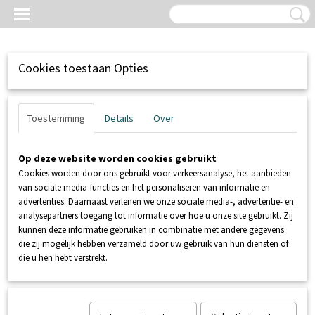
Cookies toestaan Opties
Toestemming
Details
Over
Op deze website worden cookies gebruikt
Cookies worden door ons gebruikt voor verkeersanalyse, het aanbieden
van sociale media-functies en het personaliseren van informatie en
advertenties. Daarnaast verlenen we onze sociale media-, advertentie- en
analysepartners toegang tot informatie over hoe u onze site gebruikt. Zij
kunnen deze informatie gebruiken in combinatie met andere gegevens
Inloggen
Registreren
UW WINKELWAGEN
die zij mogelijk hebben verzameld door uw gebruik van hun diensten of
Geen producten
(0)
die u hen hebt verstrekt.
Home
>
RIOLERING / AFVOERTECHNIEK
>
Bevestigen
>
VDL pp
buisklem