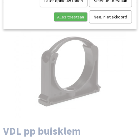
Later opnieuw tonen
Selectie toestaan
Alles toestaan
Nee, niet akkoord
VDL pp buisklem