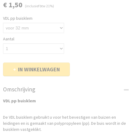
€ 1,50
(inclusief btw 21%)
VDL pp buisklem
Aantal
IN WINKELWAGEN
Omschrijving
VDL pp buisklem
De VDL buisklem gebruikt u voor het bevestigen van buizen en
leidingen en is gemaakt van polypropyleen (pp). De buis wordt in de
buisklem vastgeklikt.