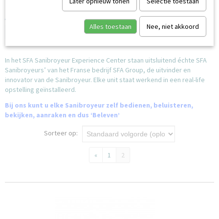
Later opnieuw tonen
Selectie toestaan
Alles toestaan
Nee, niet akkoord
In het SFA Sanibroyeur Experience Center staan uitsluitend échte SFA
Sanibroyeurs’ van het Franse bedrijf SFA Group, de uitvinder en
innovator van de Sanibroyeur. Elke unit staat werkend in een real-life
opstelling geïnstalleerd.
Bij ons kunt u elke Sanibroyeur zelf bedienen, beluisteren,
bekijken, aanraken en dus ‘Beleven’
Sorteer op:
«
1
2