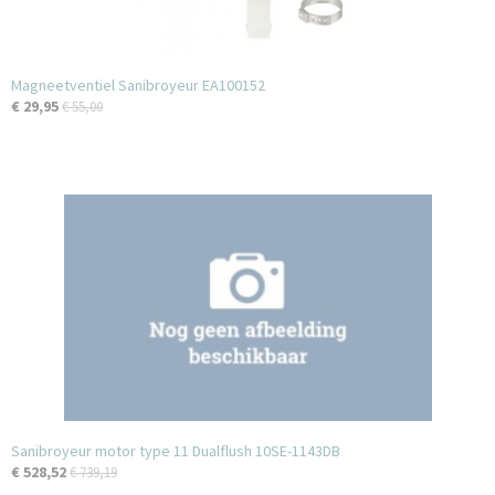
Magneetventiel Sanibroyeur EA100152
€ 29,95
€ 55,00
Sanibroyeur motor type 11 Dualflush 10SE-1143DB
€ 528,52
€ 739,19