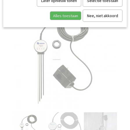
Later opnieuw tonen
Selectie toestaan
Alles toestaan
Nee, niet akkoord