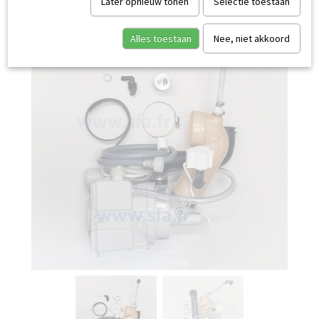
Later opnieuw tonen
Selectie toestaan
Alles toestaan
Nee, niet akkoord