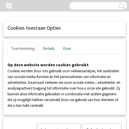
Cookies toestaan Opties
Toestemming
Details
Over
Op deze website worden cookies gebruikt
Cookies worden door ons gebruikt voor verkeersanalyse, het aanbieden
van sociale media-functies en het personaliseren van informatie en
advertenties. Daarnaast verlenen we onze sociale media-, advertentie- en
analysepartners toegang tot informatie over hoe u onze site gebruikt. Zij
kunnen deze informatie gebruiken in combinatie met andere gegevens
Inloggen
Registreren
UW WINKELWAGEN
die zij mogelijk hebben verzameld door uw gebruik van hun diensten of
Geen producten
(0)
die u hen hebt verstrekt.
Home
>
SANIBROYEUR
>
ONDERDELEN SANIBROYEUR
>
MPCRULV motor Sanicompact staand model