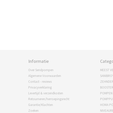
Informatie
Catego
Over Sendpompen
MEEST V
Algemene Voorwaarden
SANIBRO
Contact - reviews
ZEHNDE
Privacyverklaring
BOOSTE
Levertijd & verzendkosten
POMPEN
Retourneren/herroepingsrecht
POMPPU
Garantie/Klachten
HOMA P
Zoeken
NIVEAUR