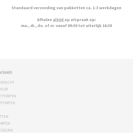
Standaard verzending van pakketten ca. 1-3 werkdagen
Afhalen
altijd
op afspraak op:
ma., di., do. of vr. vanaf 09:30 tot uiterlijk 16:30
rieën
ERKOCHT
YEUR
R POMPEN
RPOMPEN
TTEN
OMPEN
EGELING