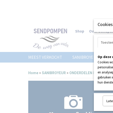
Cookies
Shop
Over Sendp
Toeste
MEEST VERKOCHT
SANIBROYEUR
Op deze 
Z
Cookies wo
personalise
en analysep
Home
>
SANIBROYEUR
>
ONDERDELEN SANIBROYE
gebruiken 
hun dienste
Late