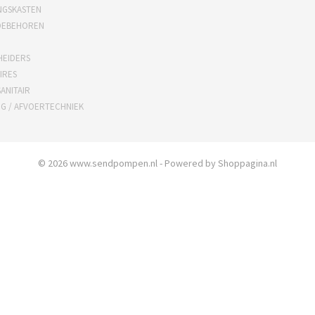
NGSKASTEN
OEBEHOREN
HEIDERS
IRES
ANITAIR
NG / AFVOERTECHNIEK
© 2026 www.sendpompen.nl - Powered by Shoppagina.nl