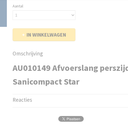
Aantal
IN WINKELWAGEN
Omschrijving
AU010149 Afvoerslang perszij
Sanicompact Star
Reacties