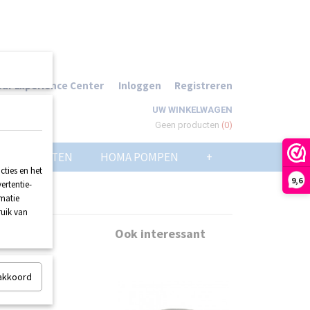
ur Experience Center
Inloggen
Registreren
UW WINKELWAGEN
Geen producten
(0)
POMPPUTTEN
HOMA POMPEN
+
ties en het
9,6
ertentie-
rmatie
ruik van
zijde
Ook interessant
 akkoord