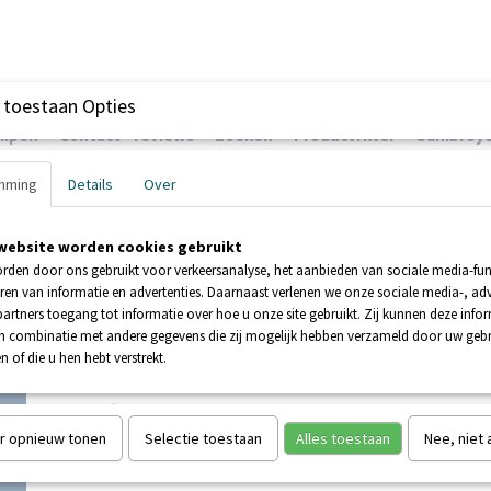
 toestaan Opties
ompen
Contact - reviews
Zoeken
Productfilter
Sanibroye
mming
Details
Over
website worden cookies gebruikt
EHNDER POMPEN
BOOSTERPOMPEN
POMPEN
rden door ons gebruikt voor verkeersanalyse, het aanbieden van sociale media-func
ren van informatie en advertenties. Daarnaast verlenen we onze sociale media-, adv
artners toegang tot informatie over hoe u onze site gebruikt. Zij kunnen deze info
UR
>
AU010149 Afvoerslang perszijde Sanicompact Star
in combinatie met andere gegevens die zij mogelijk hebben verzameld door uw geb
n of die u hen hebt verstrekt.
AU010149 Afvoerslang pers
Sanicompact Star
r opnieuw tonen
Selectie toestaan
Alles toestaan
Nee, niet
€ 18,15
(inclusief btw 21%)