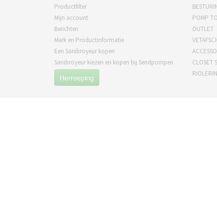
Productfilter
BESTURI
Mijn account
POMP T
Berichten
OUTLET
Merk en Productinformatie
VETAFSC
Een Sanibroyeur kopen
ACCESSO
Sanibroyeur kiezen en kopen bij Sendpompen
CLOSET S
RIOLERI
Herroeping