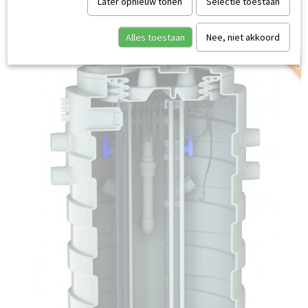
SERVICE AAN HUIS
Later opnieuw tonen
Selectie toestaan
Alles toestaan
Nee, niet akkoord