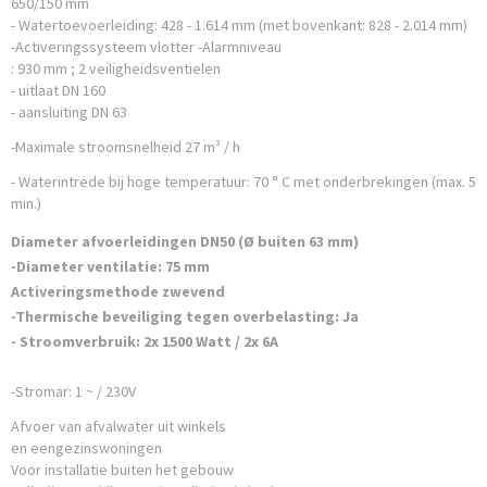
650/150 mm
- Watertoevoerleiding: 428 - 1.614 mm (met bovenkant: 828 - 2.014 mm)
-Activeringssysteem vlotter -Alarmniveau
: 930 mm ; 2 veiligheidsventielen
- uitlaat DN 160
- aansluiting DN 63
-Maximale stroomsnelheid 27 m³ / h
- Waterintrede bij hoge temperatuur: 70 ° C met onderbrekingen (max. 5
min.)
Diameter afvoerleidingen DN50 (Ø buiten 63 mm)
-Diameter ventilatie: 75 mm
Activeringsmethode zwevend
-Thermische beveiliging tegen overbelasting: Ja
- Stroomverbruik: 2x 1500 Watt / 2x 6A
-Stromar: 1 ~ / 230V
Afvoer van afvalwater uit winkels
en eengezinswoningen
Voor installatie buiten het gebouw