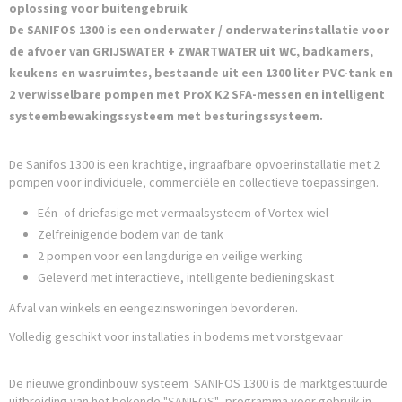
oplossing voor buitengebruik
De SANIFOS 1300 is een onderwater / onderwaterinstallatie voor
de afvoer van GRIJSWATER + ZWARTWATER uit WC, badkamers,
keukens en wasruimtes, bestaande uit een 1300 liter PVC-tank en
2 verwisselbare pompen met ProX K2 SFA-messen en intelligent
systeembewakingssysteem met besturingssysteem.
De Sanifos 1300 is een krachtige, ingraafbare opvoerinstallatie met 2
pompen voor individuele, commerciële en collectieve toepassingen.
Eén- of driefasige met vermaalsysteem of Vortex-wiel
Zelfreinigende bodem van de tank
2 pompen voor een langdurige en veilige werking
Geleverd met interactieve, intelligente bedieningskast
Afval van winkels en eengezinswoningen bevorderen.
Volledig geschikt voor installaties in bodems met vorstgevaar
De nieuwe grondinbouw systeem SANIFOS 1300 is de marktgestuurde
uitbreiding van het bekende "SANIFOS" -programma voor gebruik in