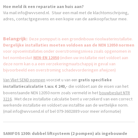
Hoe meld ik een reparatie aan huis aan?
Via mail info@wvvsend.nl. Stuur een mail met de klachtomschrijving,
adres, contactgegevens en een kopie van de aankoopfactuur mee.
Belangrijk:
Deze pompput is een grondinbouw rioolwaterinstallatie.
Dergelijke installaties moeten voldoen aan de NEN 12050 normen
voor
onder overstromingsnivea zoals opgenomen in
opvoerinstallaties
het normbesluit
NEN-EN
12050
(indien uw installatie niet voldoet aan
deze norm kan o.a een verzekeringmaatschappij in geval van
bijvoorbeeld een overstroming schadevorderingen afwijzen)
Van
Vliet
SEND pompen
voorziet u van een
gratis specifieke
die voldoet aan de eisen van het
installatiecalculatie
t.w.v. € 240,-
bovenstaande NEN 12050 norm zoals vermeld in het
bouwbesluit NTR
3216
. Met deze installatie calculatie bent u verzekerd van een correct
werkende installatie en voldoet uw installtie aan de wettelijke norm.
(mail
info@wvvsend.nl
of bel 079-3602889 voor meer informatie)
SANIFOS 1300: dubbel liftsysteem (2 pompen) als ingebouwde