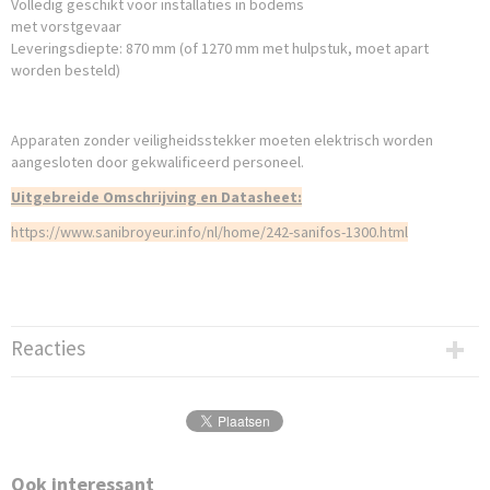
Volledig geschikt voor installaties in bodems
met vorstgevaar
Leveringsdiepte: 870 mm (of 1270 mm met hulpstuk, moet apart
worden besteld)
Apparaten zonder veiligheidsstekker moeten elektrisch worden
aangesloten
door gekwalificeerd personeel.
Uitgebreide Omschrijving en Datasheet:
https://www.sanibroyeur.info/nl/home/242-sanifos-1300.html
Reacties
Ook interessant