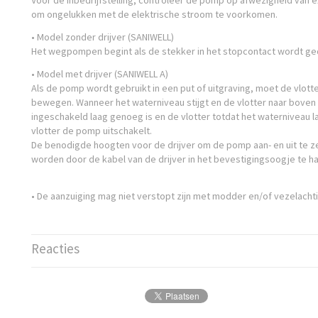
Voor de inbedrijfstelling, controleer de pomp op afwezigheid van
om ongelukken met de elektrische stroom te voorkomen.
• Model zonder drijver (SANIWELL)
Het wegpompen begint als de stekker in het stopcontact wordt ge
• Model met drijver (SANIWELL A)
Als de pomp wordt gebruikt in een put of uitgraving, moet de vlott
bewegen. Wanneer het waterniveau stijgt en de vlotter naar boven 
ingeschakeld laag genoeg is en de vlotter totdat het waterniveau 
vlotter de pomp uitschakelt.
De benodigde hoogten voor de drijver om de pomp aan- en uit te z
worden door de kabel van de drijver in het bevestigingsoogje te h
• De aanzuiging mag niet verstopt zijn met modder en/of vezelachti
Reacties