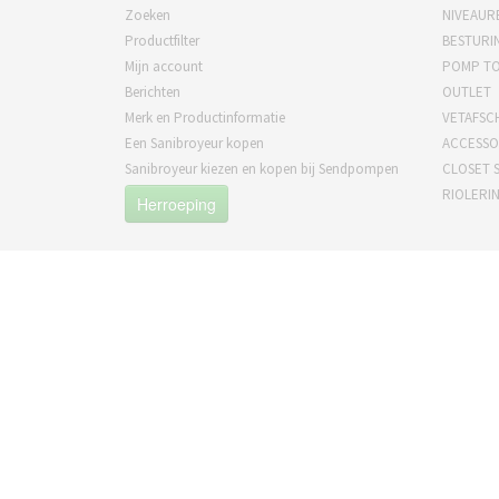
Zoeken
NIVEAUR
Productfilter
BESTURI
Mijn account
POMP T
Berichten
OUTLET
Merk en Productinformatie
VETAFSC
Een Sanibroyeur kopen
ACCESSO
Sanibroyeur kiezen en kopen bij Sendpompen
CLOSET S
RIOLERI
Herroeping