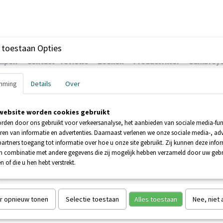
 toestaan Opties
ompen
Contact - reviews
Zoeken
Productfilter
Sanibroye
mming
Details
Over
website worden cookies gebruikt
EHNDER POMPEN
BOOSTERPOMPEN
POMPEN
rden door ons gebruikt voor verkeersanalyse, het aanbieden van sociale media-func
ren van informatie en advertenties. Daarnaast verlenen we onze sociale media-, adv
artners toegang tot informatie over hoe u onze site gebruikt. Zij kunnen deze info
L BRONPOMP 40MA 230V
in combinatie met andere gegevens die zij mogelijk hebben verzameld door uw geb
n of die u hen hebt verstrekt.
SFA SANIWELL BRONPOMP
230V
r opnieuw tonen
Selectie toestaan
Alles toestaan
Nee, niet
€ 695,00
(inclusief btw 21%)