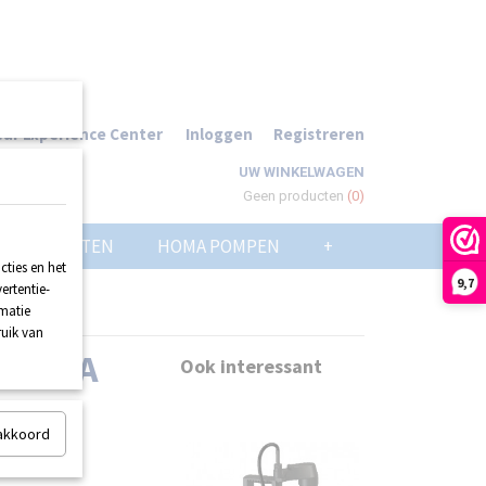
ur Experience Center
Inloggen
Registreren
UW WINKELWAGEN
Geen producten
(0)
POMPPUTTEN
HOMA POMPEN
+
ties en het
9,7
ertentie-
rmatie
ruik van
 40MA
Ook interessant
 akkoord