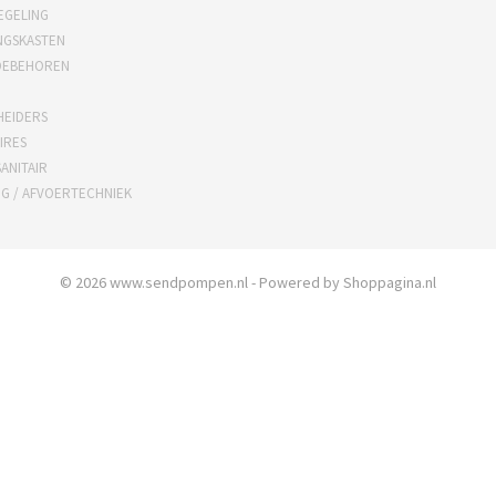
EGELING
NGSKASTEN
OEBEHOREN
HEIDERS
IRES
ANITAIR
NG / AFVOERTECHNIEK
© 2026 www.sendpompen.nl - Powered by Shoppagina.nl