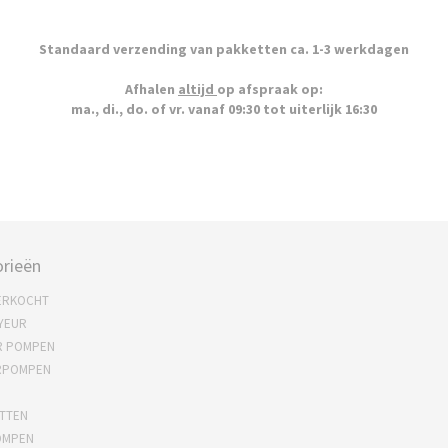
Standaard verzending van pakketten ca. 1-3 werkdagen
Afhalen
altijd
op afspraak op:
ma., di., do. of vr. vanaf 09:30 tot uiterlijk 16:30
rieën
ERKOCHT
YEUR
R POMPEN
RPOMPEN
TTEN
OMPEN