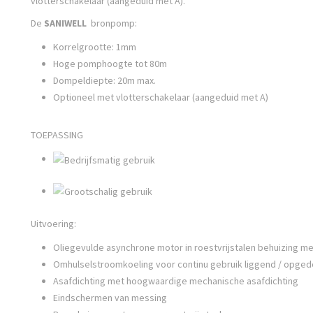
vlotterschakelaar (aangeduid met A).
De
SANIWELL
bronpomp:
Korrelgrootte: 1mm
Hoge pomphoogte tot 80m
Dompeldiepte: 20m max.
Optioneel met vlotterschakelaar (aangeduid met A)
TOEPASSING
Uitvoering:
Oliegevulde asynchrone motor in roestvrijstalen behuizing m
Omhulselstroomkoeling voor continu gebruik liggend / opge
Asafdichting met hoogwaardige mechanische asafdichting
Eindschermen van messing