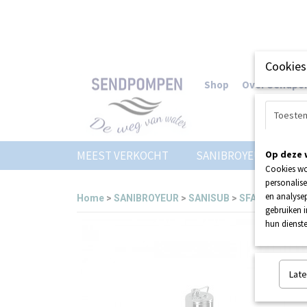
Cookies
Shop
Over Sendp
Toeste
MEEST VERKOCHT
SANIBROYEUR
Op deze 
Z
Cookies wo
personalise
en analysep
Home
>
SANIBROYEUR
>
SANISUB
>
SFA SANIWEL
gebruiken 
hun dienste
Late