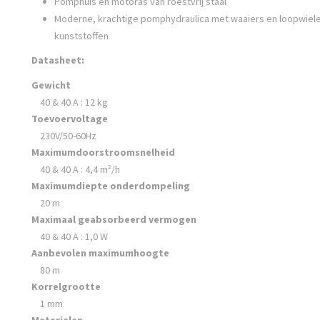
Pomphuis en motoras van roestvrij staal
Moderne, krachtige pomphydraulica met waaiers en loopwielen
kunststoffen
Datasheet:
Gewicht
40 & 40 A : 12 kg
Toevoervoltage
230V/50-60Hz
Maximumdoorstroomsnelheid
40 & 40 A : 4,4 m²/h
Maximumdiepte onderdompeling
20 m
Maximaal geabsorbeerd vermogen
40 & 40 A : 1,0 W
Aanbevolen maximumhoogte
80 m
Korrelgrootte
1 mm