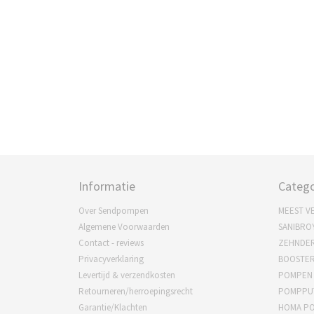
Informatie
Catego
Over Sendpompen
MEEST V
Algemene Voorwaarden
SANIBRO
Contact - reviews
ZEHNDE
Privacyverklaring
BOOSTE
Levertijd & verzendkosten
POMPEN
Retourneren/herroepingsrecht
POMPPU
Garantie/Klachten
HOMA P