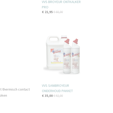
VVS BROYEUR ONTKALKER
PRO
€ 21,95
€ 60,00
VVS SANIBROYEUR
et thermisch contact
ONDERHOUD PAKKET
doken
€ 35,00
€ 92,00