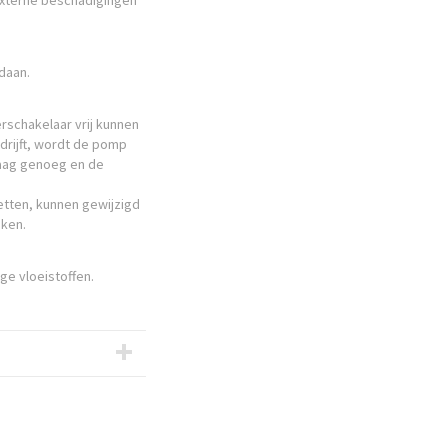
 externe beschadigingen
daan.
erschakelaar vrij kunnen
drijft, wordt de pomp
laag genoeg en de
etten, kunnen gewijzigd
aken.
ge vloeistoffen.