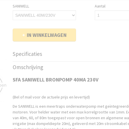
SANIWELL
Aantal
IN WINKELWAGEN
Specificaties
Productcode
SANIWELL-001
Omschrijving
EAN code
3 308 815 081
Productcode leverancier
SANIWELL 40M/230V
SFA SANIWELL BRONPOMP 40MA 230V
Netto gewicht
15,00 Kg
Bruto gewicht
22,00 Kg
Afmetingen (l,b,h)
0 x 13 x 48 cm
(Bel of mail voor de actuele prijs en levertijd)
De SANIWELL is een meertraps onderwaterpomp met geïntegreer
motoren. Voor helder water met een max korrelgrootte van 1mm.
van 40m, 60, of 80m toegepast voor open bronnen en algemene wa
irrigatie (max dompeldiepte 20m), geleverd met 20m stroomkabel 