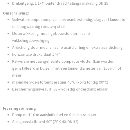
Drukuitgang: 1 1/4" buitendraad / slangaansluiting DN 25
Omschrijving:
Vuilwaterdompelpomp van corrosiebestendig, slagvast kunststof
en hoogwaardig roestvrij staal
Motorwikkeling met ingebouwde thermische
wikkelingsbeveiliging
Afdichting door mechanische asafdichting en extra asafdichting
horizontale drukuitlaat 1 ¼”
KS-versie met aangehechte compacte vlotter (kan worden
geïnstalleerd in buizen met een binnendiameter van 250 mm of
meer)
maximale vloeistoftemperatuur 40°C (kortstondig 90°C)
Beschermingsniveau IP 68 – volledig onderdompelbaar
leveringsomvang
Pomp met 10 m aansluitkabel en Schuko-stekker
Slangaansluitbocht 90° (ZPK 40: DN 32)