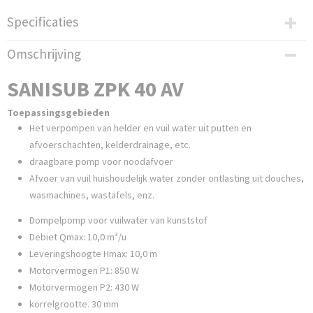
Specificaties
Productcode
Omschrijving
SANISUB013
EAN code
SANISUB ZPK 40 AV
3308815085937
Productcode leverancier
Toepassingsgebieden
SANISUB ZPK 40 AV
Het verpompen van helder en vuil water uit putten en
Bruto gewicht
afvoerschachten, kelderdrainage, etc.
7,00 Kg
draagbare pomp voor noodafvoer
Afvoer van vuil huishoudelijk water zonder ontlasting uit douches,
wasmachines, wastafels, enz.
Dompelpomp voor vuilwater van kunststof
Debiet Qmax: 10,0 m³/u
Leveringshoogte Hmax: 10,0 m
Motorvermogen P1: 850 W
Motorvermogen P2: 430 W
korrelgrootte. 30 mm