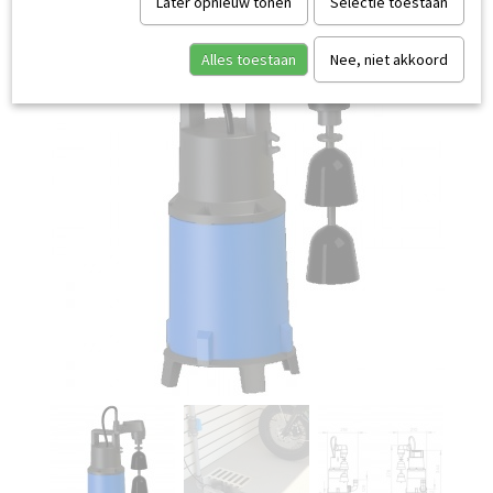
Later opnieuw tonen
Selectie toestaan
Alles toestaan
Nee, niet akkoord