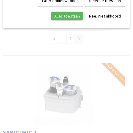
Later opnieuw tonen
Selectie toestaan
Alles toestaan
Nee, niet akkoord
Sorteer op:
«
1
2
3
SERVICE AAN HUIS
SANICUBIC 2