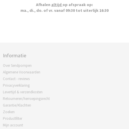
Afhalen
altijd
op afspraak op:
ma., di., do. of vr. vanaf 09:30 tot uiterlijk 16:30
Informatie
Over Sendpompen
Algemene Voorwaarden
Contact - reviews
Privacyverklaring
Levertijd & verzendkosten
Retourneren/herroepingsrecht
Garantie/Klachten
Zoeken
Productfilter
Mijn account