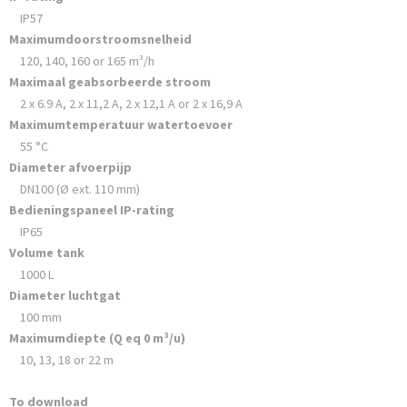
IP57
Maximumdoorstroomsnelheid
120, 140, 160 or 165 m³/h
Maximaal geabsorbeerde stroom
2 x 6.9 A, 2 x 11,2 A, 2 x 12,1 A or 2 x 16,9 A
Maximumtemperatuur watertoevoer
55 °C
Diameter afvoerpijp
DN100 (Ø ext. 110 mm)
Bedieningspaneel IP-rating
IP65
Volume tank
1000 L
Diameter luchtgat
100 mm
Maximumdiepte (Q eq 0 m³/u)
10, 13, 18 or 22 m
To download