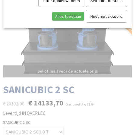
NIEUW NIEUW NIEU
Later opnieuw tonen
Selectie toestaan
Alles toestaan
Nee, niet akkoord
Bel of mail voor de actuele prijs
SANICUBIC 2 SC
€ 14133,70
€ 20191,00
(inclusief btw 21%)
Levertijd IN OVERLEG
SANICUBIC 2 SC