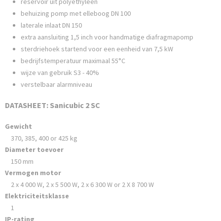
reservoir uit polyethyleen
behuizing pomp met elleboog DN 100
laterale inlaat DN 150
extra aansluiting 1,5 inch voor handmatige diafragmapomp
sterdriehoek startend voor een eenheid van 7,5 kW
bedrijfstemperatuur maximaal 55°C
wijze van gebruik S3 - 40%
verstelbaar alarmniveau
DATASHEET: Sanicubic 2 SC
Gewicht
370, 385, 400 or 425 kg
Diameter toevoer
150 mm
Vermogen motor
2 x 4 000 W, 2 x 5 500 W, 2 x 6 300 W or 2 X 8 700 W
Elektriciteitsklasse
1
IP-rating