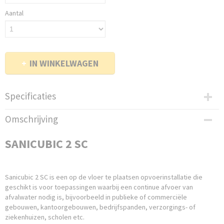
Aantal
IN WINKELWAGEN
Specificaties
Bruto gewicht
Omschrijving
475,00 Kg
SANICUBIC 2 SC
Sanicubic 2 SC is een op de vloer te plaatsen opvoerinstallatie die
geschikt is voor toepassingen waarbij een continue afvoer van
afvalwater nodig is, bijvoorbeeld in publieke of commerciële
gebouwen, kantoorgebouwen, bedrijfspanden, verzorgings- of
ziekenhuizen, scholen etc.