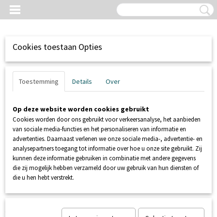
Cookies toestaan Opties
Toestemming
Details
Over
Op deze website worden cookies gebruikt
Cookies worden door ons gebruikt voor verkeersanalyse, het aanbieden
van sociale media-functies en het personaliseren van informatie en
advertenties. Daarnaast verlenen we onze sociale media-, advertentie- en
analysepartners toegang tot informatie over hoe u onze site gebruikt. Zij
kunnen deze informatie gebruiken in combinatie met andere gegevens
Inloggen
Registreren
UW WINKELWAGEN
die zij mogelijk hebben verzameld door uw gebruik van hun diensten of
Geen producten
(0)
die u hen hebt verstrekt.
Home
>
SANIBROYEUR
>
SFA SANIBROYEUR
>
SANICUBIC 2 SC